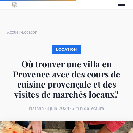
Accueil
›
Location
LOCATION
Où trouver une villa en
Provence avec des cours de
cuisine provençale et des
visites de marchés locaux?
Nathan
•
3 juin 2024
•
5 min de lecture