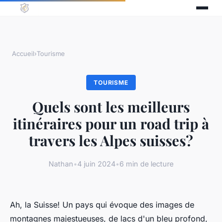
Accueil
›
Tourisme
TOURISME
Quels sont les meilleurs
itinéraires pour un road trip à
travers les Alpes suisses?
Nathan
•
4 juin 2024
•
6 min de lecture
Ah, la Suisse! Un pays qui évoque des images de
montagnes majestueuses, de lacs d'un bleu profond,